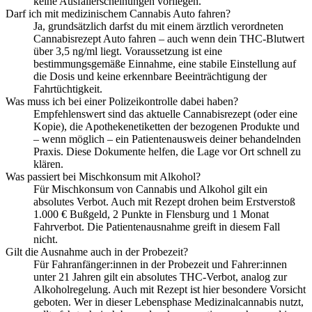
keine Ausfallerscheinungen vorliegen.
Darf ich mit medizinischem Cannabis Auto fahren?
Ja, grundsätzlich darfst du mit einem ärztlich verordneten
Cannabisrezept Auto fahren – auch wenn dein THC-Blutwert
über 3,5 ng/ml liegt. Voraussetzung ist eine
bestimmungsgemäße Einnahme, eine stabile Einstellung auf
die Dosis und keine erkennbare Beeinträchtigung der
Fahrtüchtigkeit.
Was muss ich bei einer Polizeikontrolle dabei haben?
Empfehlenswert sind das aktuelle Cannabisrezept (oder eine
Kopie), die Apothekenetiketten der bezogenen Produkte und
– wenn möglich – ein Patientenausweis deiner behandelnden
Praxis. Diese Dokumente helfen, die Lage vor Ort schnell zu
klären.
Was passiert bei Mischkonsum mit Alkohol?
Für Mischkonsum von Cannabis und Alkohol gilt ein
absolutes Verbot. Auch mit Rezept drohen beim Erstverstoß
1.000 € Bußgeld, 2 Punkte in Flensburg und 1 Monat
Fahrverbot. Die Patientenausnahme greift in diesem Fall
nicht.
Gilt die Ausnahme auch in der Probezeit?
Für Fahranfänger:innen in der Probezeit und Fahrer:innen
unter 21 Jahren gilt ein absolutes THC-Verbot, analog zur
Alkoholregelung. Auch mit Rezept ist hier besondere Vorsicht
geboten. Wer in dieser Lebensphase Medizinalcannabis nutzt,