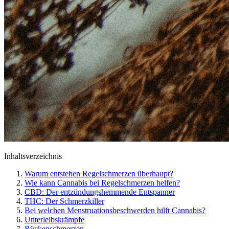
Inhaltsverzeichnis
Warum entstehen Regelschmerzen überhaupt?
Wie kann Cannabis bei Regelschmerzen helfen?
CBD: Der entzündungshemmende Entspanner
THC: Der Schmerzkiller
Bei welchen Menstruationsbeschwerden hilft Cannabis?
Unterleibskrämpfe
Rückenschmerzen