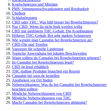
Kopfschmerzen und Migräne
PMS: Stimmungsschwankungen und Reizbarkeit
Übelkeit
Schlafstörungen
CBD oder THC: Was hilft besser bei Regelschmerzen?
Nur CBD: Wenn du nicht high werden willst
CBD mit niedrigem THC-Gehalt: Die Kombination
Höherer THC-Gehalt: Bei sehr starken Schmerzen
Wie wendet man Cannabis bei Regelschmerzen an?
CBD-Öle und Tropfen
Vaporizer für schnelle Linderung
Topische Anwendung bei lokalen Beschwerden
Wann solltest du Cannabis bei Regelschmerzen nehmen?
Ist Cannabis bei Regelschmerzen legal?
CBD ist legal erhältlich
THC-haltige Produkte brauchen ein Rezept
Cannabis bei soos.de bestellen
Apotheken vor Ort finden
Nebenwirkungen: Was du bei Cannabis bei Regelschmerzen
beachten solltest
Mögliche Nebenwirkungen von CBD
Mögliche Nebenwirkungen von THC
Macht Cannabis bei Regelschmerzen abhängig?