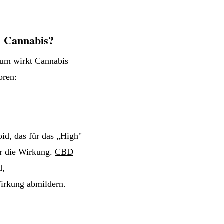
n Cannabis?
rum wirkt Cannabis
oren:
id, das für das „High"
er die Wirkung.
CBD
d,
irkung abmildern.