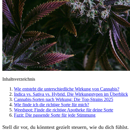
Inhaltsverzeichnis
Wie entsteht die unterschiedliche Wirkung von Cannabis?
Indica vs. Sativa vs. Hybrid. Die Wirkungstypen im Überblick
Cannabis-Sorten nach Wirkung: Die Top-Strains 2025
Wie finde ich die richtige Sorte für mich?
Weedspot: Finde die richtige Apotheke für deine Sorte
Fazit: Die passende Sorte für jede Stimmung
Stell dir vor, du könntest gezielt steuern, wie du dich fühls