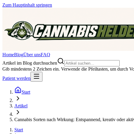
Zum Hauptinhalt springen
Home
Blog
Über uns
FAQ
Artikel im Blog durchsuchen
Gib mindestens 2 Zeichen ein. Verwende die Pfeiltasten, um durch Vor
Patient werden
Start
Artikel
Cannabis Sorten nach Wirkung: Entspannend, kreativ oder akti
Start